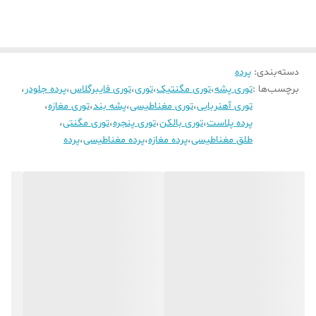
دسته‌بندی
:
پرده
برچسب‌ها :
توری پشه
،
توری مگنتیک
،
توری
،
توری فایبرگلاس
،
پرده جلودر
،
توری آهنربایی
،
توری مغناطیسی
،
پشه بند
،
توری مغازه
،
پرده پلاست
،
توری بالکن
،
توری پنجره
،
توری مگنتی
،
طلق مغناطیسی
،
پرده مغازه
،
پرده مغناطیسی
،
پرده