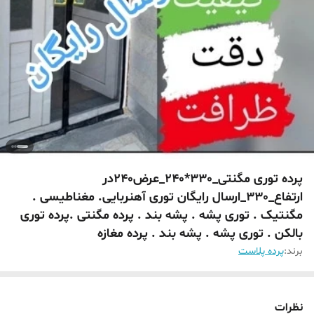
پرده توری مگنتی_330*240_عرض240در
ارتفاع_330_ارسال رایگان توری آهنربایی. مغناطیسی .
مگنتیک . توری پشه . پشه بند . پرده مگنتی .پرده توری
بالکن . توری پشه . پشه بند . پرده مغازه
برند:
پرده پلاست
نظرات