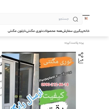
خانه
پیگیری سفارش
همه محصولات
توری مگنتی
نایلون مگنتی
پرده پلاست
/
پرده
ت
م
بر
دس
بر