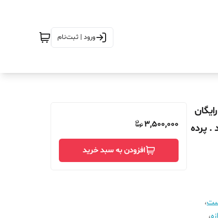
ورود | ثبت‌نام
در ارتفاع_240_ارسال رایگان
3,500,000
. پرده
افزودن به سبد خرید
است
،
زه
،