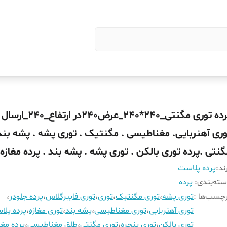
پرده توری مگنتی_240*240_عرض240
وری آهنربایی. مغناطیسی . مگنتیک . توری پشه . پشه بند 
گنتی .پرده توری بالکن . توری پشه . پشه بند . پرده مغازه
ند:
پرده پلاست
ته‌بندی
:
پرده
چسب‌ها :
توری پشه
،
توری مگنتیک
،
توری
،
توری فایبرگلاس
،
پرده جلودر
،
توری آهنربایی
،
توری مغناطیسی
،
پشه بند
،
توری مغازه
،
پرده پل
توری بالکن
،
توری پنجره
،
توری مگنتی
،
طلق مغناطیسی
،
پرده مغا