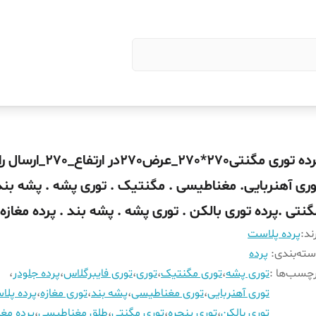
پرده توری مگنتی270*270_عرض270در ارت
وری آهنربایی. مغناطیسی . مگنتیک . توری پشه . پشه بند 
گنتی .پرده توری بالکن . توری پشه . پشه بند . پرده مغازه
ند:
پرده پلاست
ته‌بندی
:
پرده
چسب‌ها :
توری پشه
،
توری مگنتیک
،
توری
،
توری فایبرگلاس
،
پرده جلودر
،
توری آهنربایی
،
توری مغناطیسی
،
پشه بند
،
توری مغازه
،
پرده پل
توری بالکن
،
توری پنجره
،
توری مگنتی
،
طلق مغناطیسی
،
پرده مغا