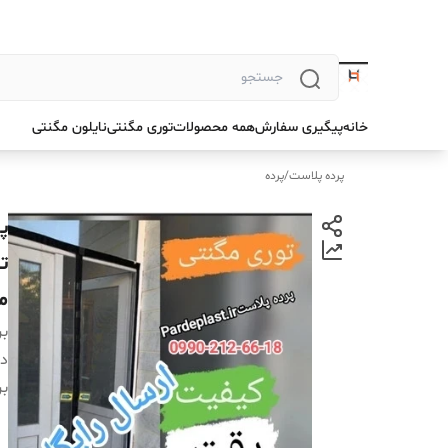
خانه
پیگیری سفارش
همه محصولات
توری مگنتی
نایلون مگنتی
پرده پلاست
/
پرده
ت
م
بر
دس
بر