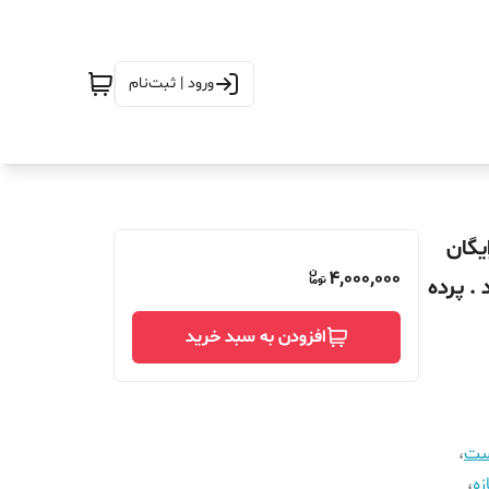
ورود | ثبت‌نام
فاع_270_ارسال رایگان
4,000,000
. پرده
افزودن به سبد خرید
است
،
زه
،