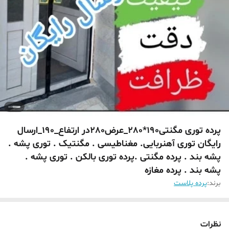
پرده توری مگنتی190*280_عرض280در ارتفاع_190_ارسال
رایگان توری آهنربایی. مغناطیسی . مگنتیک . توری پشه .
پشه بند . پرده مگنتی .پرده توری بالکن . توری پشه .
پشه بند . پرده مغازه
برند:
پرده پلاست
نظرات