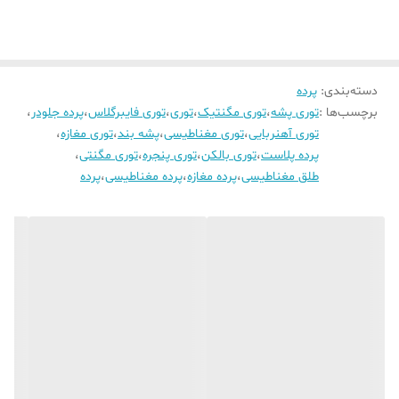
دسته‌بندی
:
پرده
برچسب‌ها :
توری پشه
،
توری مگنتیک
،
توری
،
توری فایبرگلاس
،
پرده جلودر
،
توری آهنربایی
،
توری مغناطیسی
،
پشه بند
،
توری مغازه
،
پرده پلاست
،
توری بالکن
،
توری پنجره
،
توری مگنتی
،
طلق مغناطیسی
،
پرده مغازه
،
پرده مغناطیسی
،
پرده