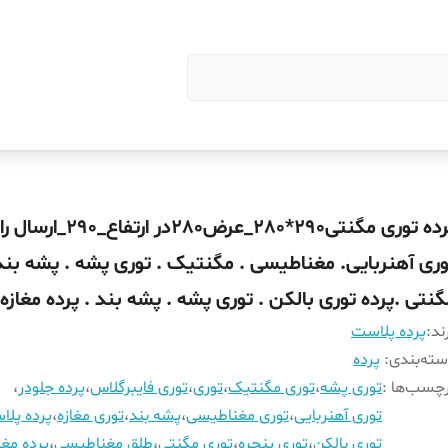
پرده توری مگنتی290*280_عرض280در ارتف
وری آهنربایی. مغناطیسی . مگنتیک . توری پشه . پشه بند 
گنتی .پرده توری بالکن . توری پشه . پشه بند . پرده مغازه
ند:
پرده پلاست
ته‌بندی
:
پرده
چسب‌ها :
توری پشه
،
توری مگنتیک
،
توری
،
توری فایبرگلاس
،
پرده جلودر
،
توری آهنربایی
،
توری مغناطیسی
،
پشه بند
،
توری مغازه
،
پرده پل
توری بالکن
،
توری پنجره
،
توری مگنتی
،
طلق مغناطیسی
،
پرده مغا