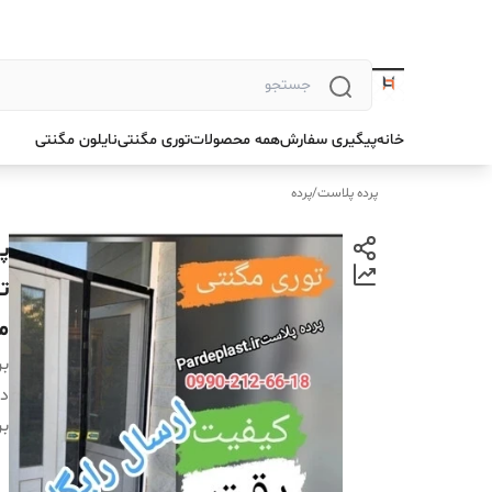
خانه
پیگیری سفارش
همه محصولات
توری مگنتی
نایلون مگنتی
پرده پلاست
/
پرده
ت
م
بر
دس
بر