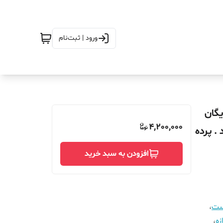
ورود | ثبت‌نام
اع_290_ارسال رایگان
4,200,000
. پرده
افزودن به سبد خرید
است
،
زه
،