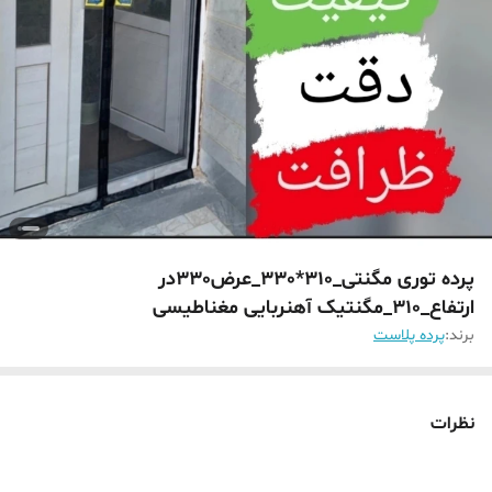
پرده توری مگنتی_310*330_عرض330در
ارتفاع_310_مگنتیک آهنربایی مغناطیسی
برند:
پرده پلاست
نظرات