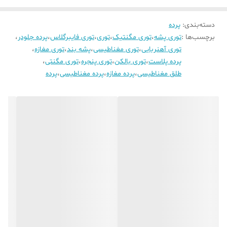
دسته‌بندی
:
پرده
برچسب‌ها :
توری پشه
،
توری مگنتیک
،
توری
،
توری فایبرگلاس
،
پرده جلودر
،
توری آهنربایی
،
توری مغناطیسی
،
پشه بند
،
توری مغازه
،
پرده پلاست
،
توری بالکن
،
توری پنجره
،
توری مگنتی
،
طلق مغناطیسی
،
پرده مغازه
،
پرده مغناطیسی
،
پرده