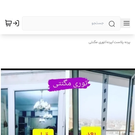
پرده پلاست
/
پرده
/
توری مگنتی