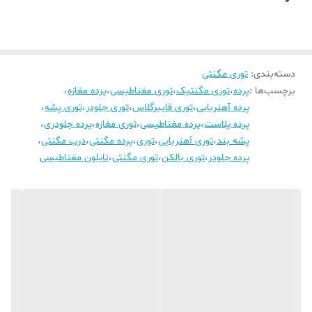
دسته‌بندی
:
توری مگنتی
برچسب‌ها :
پرده
،
توری مگنتیک
،
توری مغناطیسی
،
پرده مغازه
،
پرده آهنربایی
،
توری فایبرگلاس
،
توری جلودر
،
توری پشه
،
پرده پلاست
،
پرده مغناطیسی
،
توری مغازه
،
پرده جلودری
،
پشه بند
،
توری آهنربایی
،
توری
،
پرده مگنتی
،
درب مگنتی
،
پرده جلودر
،
توری بالکن
،
توری مگنتی
،
نایلون مغناطیسی