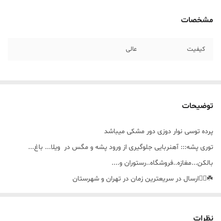
مشخصات
کیفیت
عالی
توضیحات
پرده توسی نوار دوزی دور مشکی میباشد
توری پشه::: آهنربایی جلوگیری از ورود پشه و مگس در ویلا... باغ...
بالکن...مغازه..فروشگاه..رستوران و....
☘️🚴‍♀️ارسال در سریعترین زمان در تهران و شهرستان
☘️🎁تولید در سایز مورد نیاز مشتری
☘️🪣قابل شستشو
نظرات