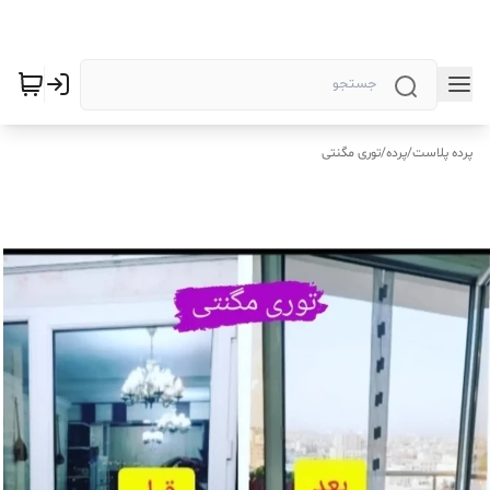
پرده پلاست
/
پرده
/
توری مگنتی