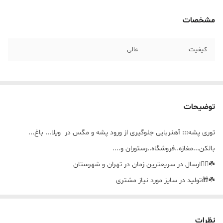
مشخصات
کیفیت
عالی
توضیحات
توری پشه::: آهنربایی جلوگیری از ورود پشه و مگس در ویلا... باغ...
بالکن...مغازه..فروشگاه..رستوران و....
☘️🚴‍♀️ارسال در سریعترین زمان در تهران و شهرستان
☘️🎁تولید در سایز مورد نیاز مشتری
☘️🪣قابل شستشو
نظرات