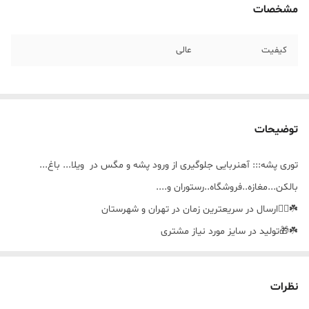
مشخصات
کیفیت
عالی
توضیحات
توری پشه::: آهنربایی جلوگیری از ورود پشه و مگس در ویلا... باغ...
بالکن...مغازه..فروشگاه..رستوران و....
☘️🚴‍♀️ارسال در سریعترین زمان در تهران و شهرستان
☘️🎁تولید در سایز مورد نیاز مشتری
☘️🪣قابل شستشو
نظرات