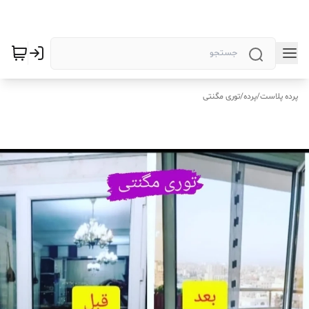
پرده پلاست
/
پرده
/
توری مگنتی