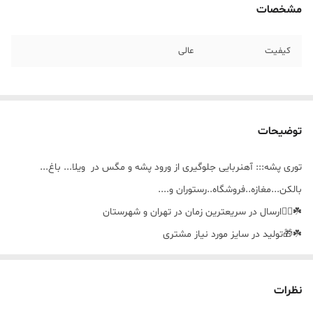
مشخصات
کیفیت
عالی
توضیحات
توری پشه::: آهنربایی جلوگیری از ورود پشه و مگس در ویلا... باغ...
بالکن...مغازه..فروشگاه..رستوران و....
☘️🚴‍♀️ارسال در سریعترین زمان در تهران و شهرستان
☘️🎁تولید در سایز مورد نیاز مشتری
☘️🪣قابل شستشو
نظرات