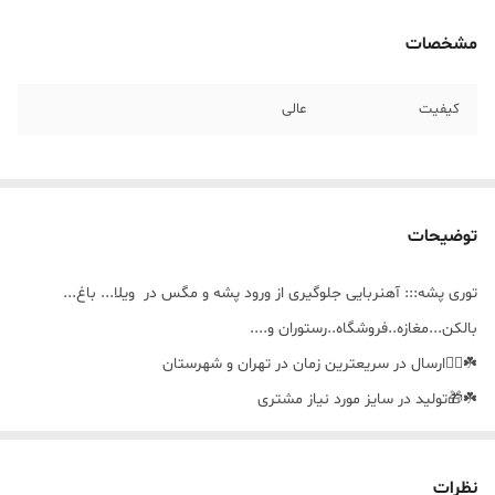
مشخصات
کیفیت
عالی
توضیحات
توری پشه::: آهنربایی جلوگیری از ورود پشه و مگس در ویلا... باغ...
بالکن...مغازه..فروشگاه..رستوران و....
☘️🚴‍♀️ارسال در سریعترین زمان در تهران و شهرستان
☘️🎁تولید در سایز مورد نیاز مشتری
☘️🪣قابل شستشو
نظرات