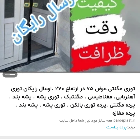
توری مگنتی عرض 75 در ارتفاع 270 .ارسال رایگان توری
آهنربایی. مغناطیسی . مگنتیک . توری پشه . پشه بند .
پرده مگنتی .پرده توری بالکن . توری پشه . پشه بند .
پرده مغازه
pardeplast.ir همه سایز مورد نیاز شما داخل سایت
برند:
پرده پلاست