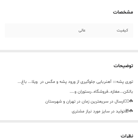
مشخصات
کیفیت
عالی
توضیحات
توری پشه::: آهنربایی جلوگیری از ورود پشه و مگس در ویلا... باغ...
بالکن...مغازه..فروشگاه..رستوران و....
☘️🚴‍♀️ارسال در سریعترین زمان در تهران و شهرستان
☘️🎁تولید در سایز مورد نیاز مشتری
☘️🪣قابل شستشو
نظرات