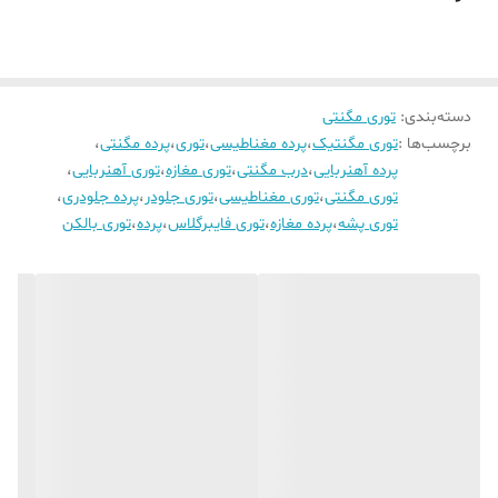
دسته‌بندی
:
توری مگنتی
برچسب‌ها :
توری مگنتیک
،
پرده مغناطیسی
،
توری
،
پرده مگنتی
،
پرده آهنربایی
،
درب مگنتی
،
توری مغازه
،
توری آهنربایی
،
توری مگنتی
،
توری مغناطیسی
،
توری جلودر
،
پرده جلودری
،
توری پشه
،
پرده مغازه
،
توری فایبرگلاس
،
پرده
،
توری بالکن