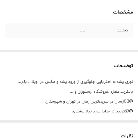
مشخصات
کیفیت
عالی
توضیحات
توری پشه::: آهنربایی جلوگیری از ورود پشه و مگس در ویلا... باغ...
بالکن...مغازه..فروشگاه..رستوران و....
☘️🚴‍♀️ارسال در سریعترین زمان در تهران و شهرستان
☘️🎁تولید در سایز مورد نیاز مشتری
☘️🪣قابل شستشو
نظرات