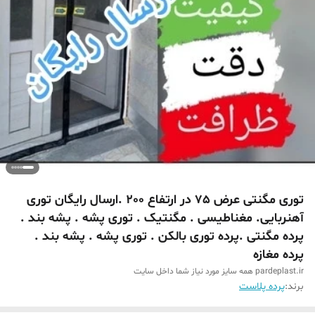
توری مگنتی عرض 75 در ارتفاع 200 .ارسال رایگان توری
آهنربایی. مغناطیسی . مگنتیک . توری پشه . پشه بند .
پرده مگنتی .پرده توری بالکن . توری پشه . پشه بند .
پرده مغازه
pardeplast.ir همه سایز مورد نیاز شما داخل سایت
برند:
پرده پلاست