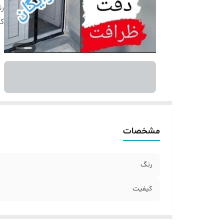
ر
ک
مشخصات
رنگ
کیفیت