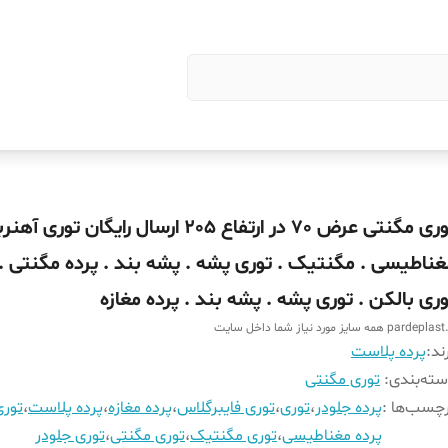
توری مگنتی عرض 70 در ارتفاع 205 ارسال رایگان توری 
غناطیسی . مگنتیک . توری پشه . پشه بند . پرده مگنتی .
وری بالکن . توری پشه . پشه بند . پرده مغازه
pardepl همه سایز مورد نیاز شما داخل سایت
ند:
پرده پلاست
ته‌بندی
:
توری مگنتی
چسب‌ها :
پرده جلودر
،
توری
،
توری فایبرگلاس
،
پرده مغازه
،
پرده پلاست
،
تور
پرده مغناطیسی
،
توری مگنتیک
،
توری مگنتی
،
توری جلودر