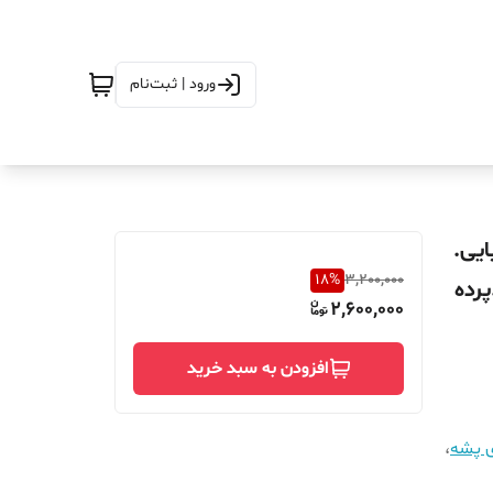
ورود | ثبت‌نام
آهنربایی.
18
%
3,200,000
پرده
2,600,000
افزودن به سبد خرید
ی پشه
،