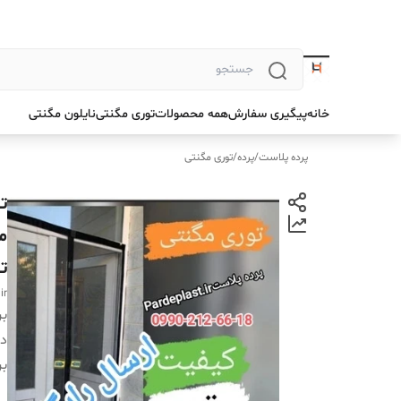
خانه
پیگیری سفارش
همه محصولات
توری مگنتی
نایلون مگنتی
پرده پلاست
/
پرده
/
توری مگنتی
م
ت
ast.ir
بر
دس
بر