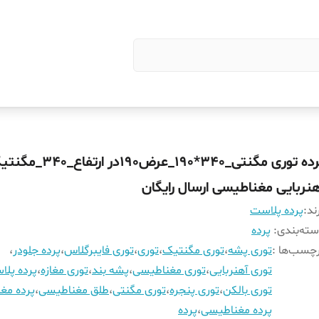
پرده توری مگنتی_340*190_عرض190در ارتفاع
هنربایی مغناطیسی ارسال رایگان
ند:
پرده پلاست
ته‌بندی
:
پرده
چسب‌ها :
توری پشه
،
توری مگنتیک
،
توری
،
توری فایبرگلاس
،
پرده جلودر
،
توری آهنربایی
،
توری مغناطیسی
،
پشه بند
،
توری مغازه
،
پرده پل
توری بالکن
،
توری پنجره
،
توری مگنتی
،
طلق مغناطیسی
،
پرده مغا
پرده مغناطیسی
،
پرده