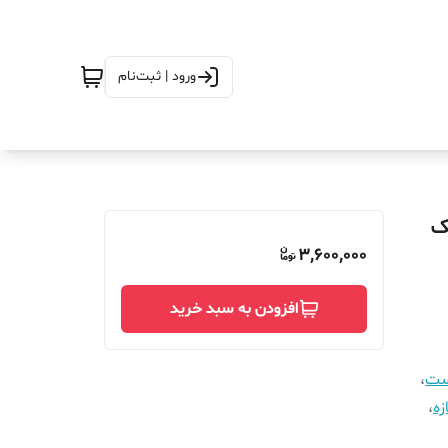
ورود | ثبت‌نام
_340_مگنتیک
3,600,000
افزودن به سبد خرید
است
،
زه
،