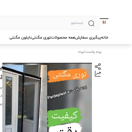
خانه
پیگیری سفارش
همه محصولات
توری مگنتی
نایلون مگنتی
پرده پلاست
/
پرده
آ
بر
دس
بر