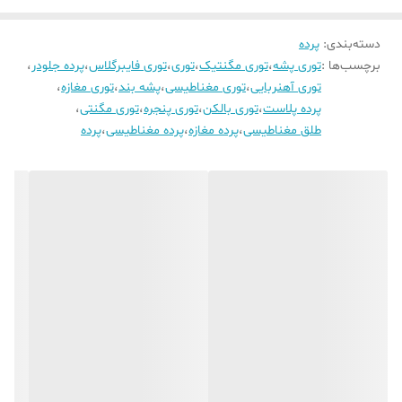
دسته‌بندی
:
پرده
برچسب‌ها :
توری پشه
،
توری مگنتیک
،
توری
،
توری فایبرگلاس
،
پرده جلودر
،
توری آهنربایی
،
توری مغناطیسی
،
پشه بند
،
توری مغازه
،
پرده پلاست
،
توری بالکن
،
توری پنجره
،
توری مگنتی
،
طلق مغناطیسی
،
پرده مغازه
،
پرده مغناطیسی
،
پرده