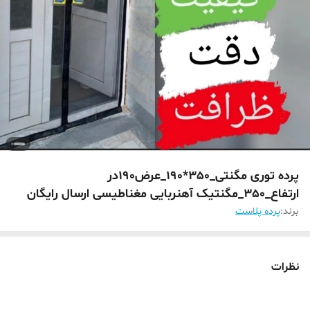
پرده توری مگنتی_350*190_عرض190در
ارتفاع_350_مگنتیک آهنربایی مغناطیسی ارسال رایگان
برند:
پرده پلاست
نظرات