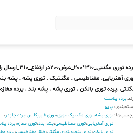
پرده توری مگنتی_310*200_عرض200در ارت
وری آهنربایی. مغناطیسی . مگنتیک . توری پشه . پشه بند 
گنتی .پرده توری بالکن . توری پشه . پشه بند . پرده مغازه
ند:
پرده پلاست
ته‌بندی
:
پرده
چسب‌ها :
توری پشه
،
توری مگنتیک
،
توری
،
توری فایبرگلاس
،
پرده جلودر
،
توری آهنربایی
،
توری مغناطیسی
،
پشه بند
،
توری مغازه
،
پرده پل
توری بالکن
،
توری پنجره
،
توری مگنتی
،
طلق مغناطیسی
،
پرده مغا