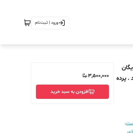
ورود | ثبت‌نام
فاع_310_ارسال رایگان
3,500,000
. پرده
افزودن به سبد خرید
است
،
زه
،