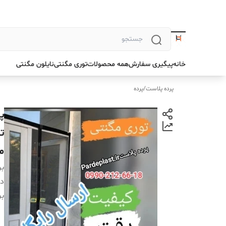
خانه
پیگیری سفارش
همه محصولات
توری مگنتی
نایلون مگنتی
پرده پلاست
/
پرده
ت
م
بر
دس
بر