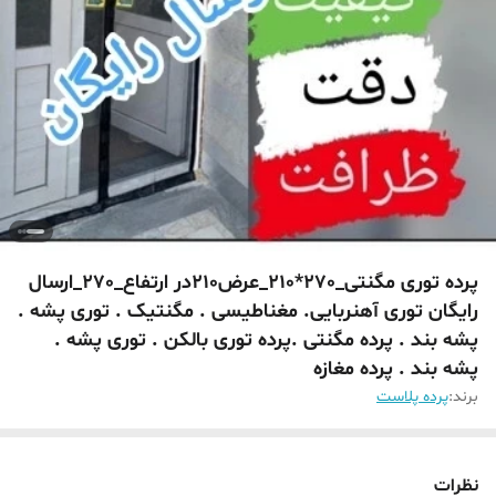
پرده توری مگنتی_270*210_عرض210در ارتفاع_270_ارسال
رایگان توری آهنربایی. مغناطیسی . مگنتیک . توری پشه .
پشه بند . پرده مگنتی .پرده توری بالکن . توری پشه .
پشه بند . پرده مغازه
برند:
پرده پلاست
نظرات