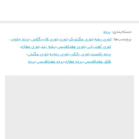
دسته‌بندی
:
پرده
برچسب‌ها :
توری پشه
،
توری مگنتیک
،
توری
،
توری فایبرگلاس
،
پرده جلودر
،
توری آهنربایی
،
توری مغناطیسی
،
پشه بند
،
توری مغازه
،
پرده پلاست
،
توری بالکن
،
توری پنجره
،
توری مگنتی
،
طلق مغناطیسی
،
پرده مغازه
،
پرده مغناطیسی
،
پرده