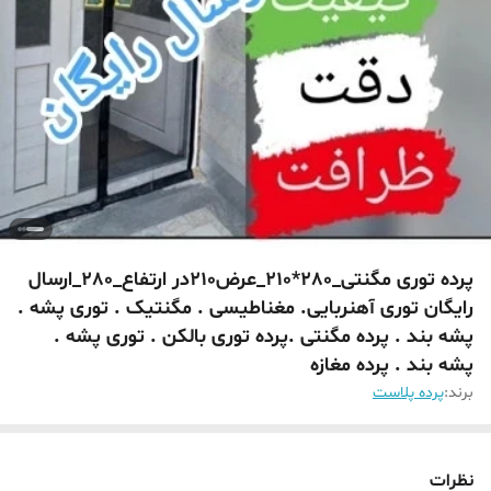
پرده توری مگنتی_280*210_عرض210در ارتفاع_280_ارسال
رایگان توری آهنربایی. مغناطیسی . مگنتیک . توری پشه .
پشه بند . پرده مگنتی .پرده توری بالکن . توری پشه .
پشه بند . پرده مغازه
برند:
پرده پلاست
نظرات