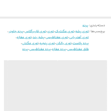
دسته‌بندی
:
پرده
برچسب‌ها :
توری پشه
،
توری مگنتیک
،
توری
،
توری فایبرگلاس
،
پرده جلودر
،
توری آهنربایی
،
توری مغناطیسی
،
پشه بند
،
توری مغازه
،
پرده پلاست
،
توری بالکن
،
توری پنجره
،
توری مگنتی
،
طلق مغناطیسی
،
پرده مغازه
،
پرده مغناطیسی
،
پرده