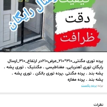
پرده توری مگنتی_310*210_عرض210در ارتفاع_310_ارسال
رایگان توری آهنربایی. مغناطیسی . مگنتیک . توری پشه .
پشه بند . پرده مگنتی .پرده توری بالکن . توری پشه .
پشه بند . پرده مغازه
برند:
پرده پلاست
نظرات