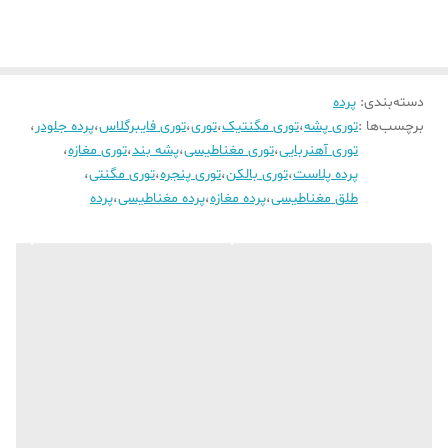
دسته‌بندی
:
پرده
برچسب‌ها :
توری پشه
،
توری مگنتیک
،
توری
،
توری فایبرگلاس
،
پرده جلودر
،
توری آهنربایی
،
توری مغناطیسی
،
پشه بند
،
توری مغازه
،
پرده پلاست
،
توری بالکن
،
توری پنجره
،
توری مگنتی
،
طلق مغناطیسی
،
پرده مغازه
،
پرده مغناطیسی
،
پرده