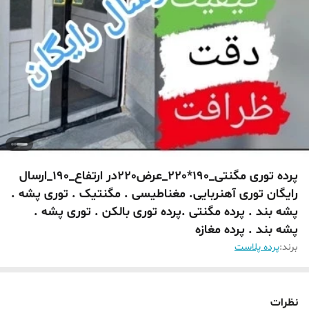
پرده توری مگنتی_190*220_عرض220در ارتفاع_190_ارسال
رایگان توری آهنربایی. مغناطیسی . مگنتیک . توری پشه .
پشه بند . پرده مگنتی .پرده توری بالکن . توری پشه .
پشه بند . پرده مغازه
برند:
پرده پلاست
نظرات