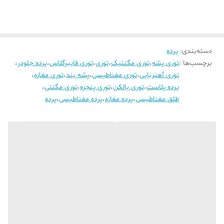
دسته‌بندی
:
پرده
برچسب‌ها :
توری پشه
،
توری مگنتیک
،
توری
،
توری فایبرگلاس
،
پرده جلودر
،
توری آهنربایی
،
توری مغناطیسی
،
پشه بند
،
توری مغازه
،
پرده پلاست
،
توری بالکن
،
توری پنجره
،
توری مگنتی
،
طلق مغناطیسی
،
پرده مغازه
،
پرده مغناطیسی
،
پرده