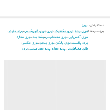
دسته‌بندی
:
پرده
برچسب‌ها :
توری پشه
،
توری مگنتیک
،
توری
،
توری فایبرگلاس
،
پرده جلودر
،
توری آهنربایی
،
توری مغناطیسی
،
پشه بند
،
توری مغازه
،
پرده پلاست
،
توری بالکن
،
توری پنجره
،
توری مگنتی
،
طلق مغناطیسی
،
پرده مغازه
،
پرده مغناطیسی
،
پرده