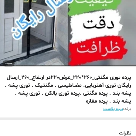
پرده توری مگنتی_260*220_عرض220در ارتفاع_260_ارسال
رایگان توری آهنربایی. مغناطیسی . مگنتیک . توری پشه .
پشه بند . پرده مگنتی .پرده توری بالکن . توری پشه .
پشه بند . پرده مغازه
برند:
پرده پلاست
نظرات