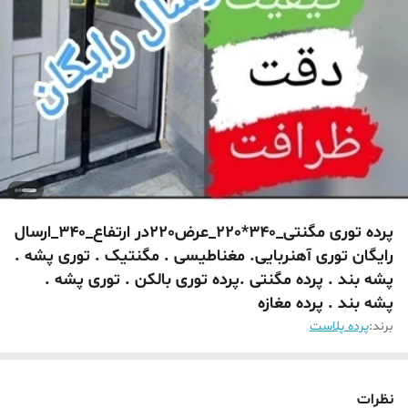
پرده توری مگنتی_340*220_عرض220در ارتفاع_340_ارسال
رایگان توری آهنربایی. مغناطیسی . مگنتیک . توری پشه .
پشه بند . پرده مگنتی .پرده توری بالکن . توری پشه .
پشه بند . پرده مغازه
برند:
پرده پلاست
نظرات