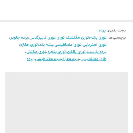
دسته‌بندی
:
پرده
برچسب‌ها :
توری پشه
،
توری مگنتیک
،
توری
،
توری فایبرگلاس
،
پرده جلودر
،
توری آهنربایی
،
توری مغناطیسی
،
پشه بند
،
توری مغازه
،
پرده پلاست
،
توری بالکن
،
توری پنجره
،
توری مگنتی
،
طلق مغناطیسی
،
پرده مغازه
،
پرده مغناطیسی
،
پرده