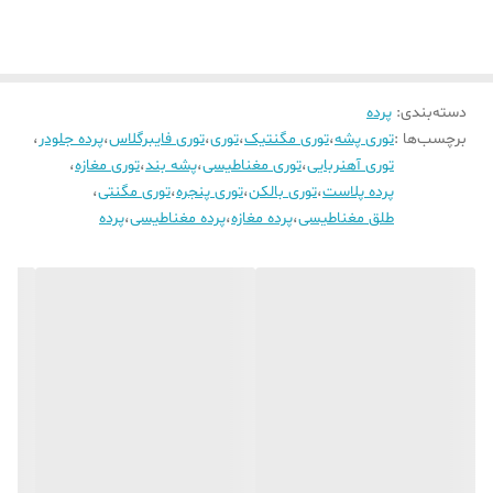
دسته‌بندی
:
پرده
برچسب‌ها :
توری پشه
،
توری مگنتیک
،
توری
،
توری فایبرگلاس
،
پرده جلودر
،
توری آهنربایی
،
توری مغناطیسی
،
پشه بند
،
توری مغازه
،
پرده پلاست
،
توری بالکن
،
توری پنجره
،
توری مگنتی
،
طلق مغناطیسی
،
پرده مغازه
،
پرده مغناطیسی
،
پرده