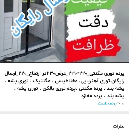
پرده توری مگنتی_220*230_عرض230در ارتفاع_220_ارسال
رایگان توری آهنربایی. مغناطیسی . مگنتیک . توری پشه .
پشه بند . پرده مگنتی .پرده توری بالکن . توری پشه .
پشه بند . پرده مغازه
برند:
پرده پلاست
نظرات