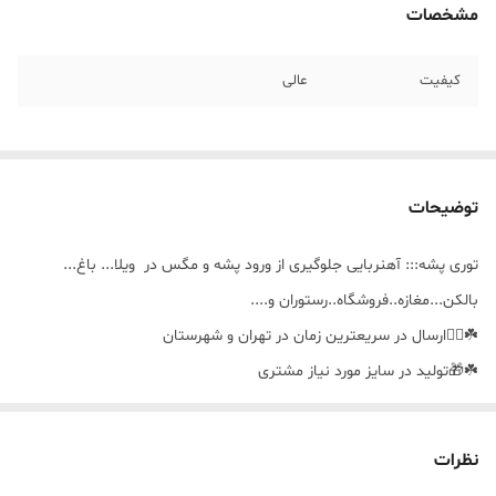
مشخصات
کیفیت
عالی
توضیحات
توری پشه::: آهنربایی جلوگیری از ورود پشه و مگس در ویلا... باغ...
بالکن...مغازه..فروشگاه..رستوران و....
☘️🚴‍♀️ارسال در سریعترین زمان در تهران و شهرستان
☘️🎁تولید در سایز مورد نیاز مشتری
☘️🪣قابل شستشو
نظرات