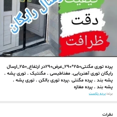
پرده توری مگنتی250*290_عرض290در ارتفاع_250_ارسال
رایگان توری آهنربایی. مغناطیسی . مگنتیک . توری پشه .
پشه بند . پرده مگنتی .پرده توری بالکن . توری پشه .
پشه بند . پرده مغازه
برند:
پرده پلاست
نظرات