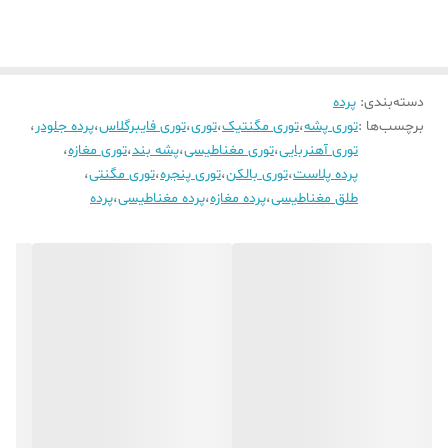
دسته‌بندی
:
پرده
برچسب‌ها :
توری پشه
،
توری مگنتیک
،
توری
،
توری فایبرگلاس
،
پرده جلودر
،
توری آهنربایی
،
توری مغناطیسی
،
پشه بند
،
توری مغازه
،
پرده پلاست
،
توری بالکن
،
توری پنجره
،
توری مگنتی
،
طلق مغناطیسی
،
پرده مغازه
،
پرده مغناطیسی
،
پرده