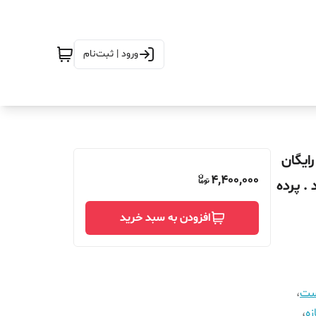
ورود | ثبت‌نام
در ارتفاع_330_ارسال رایگان
4,400,000
. پرده
افزودن به سبد خرید
است
،
زه
،