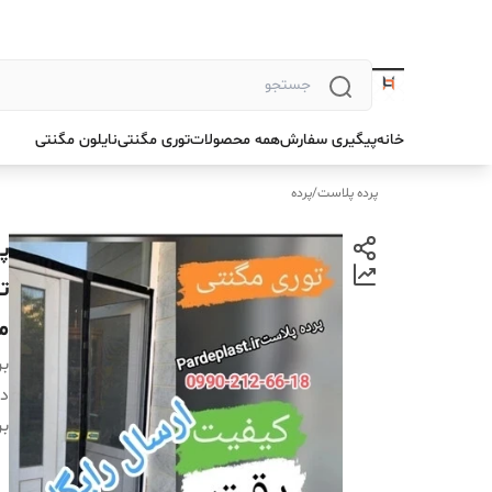
خانه
پیگیری سفارش
همه محصولات
توری مگنتی
نایلون مگنتی
پرده پلاست
/
پرده
ت
م
بر
دس
بر