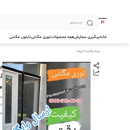
خانه
پیگیری سفارش
همه محصولات
توری مگنتی
نایلون مگنتی
پرده پلاست
/
پرده
آ
م
بر
دس
بر