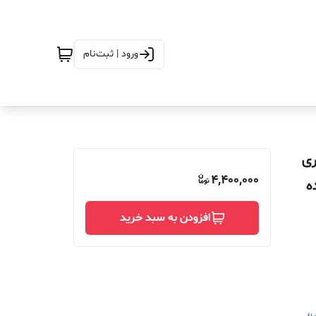
ورود | ثبت‌نام
ان توری
4,400,000
ه
افزودن به سبد خرید
ی
،