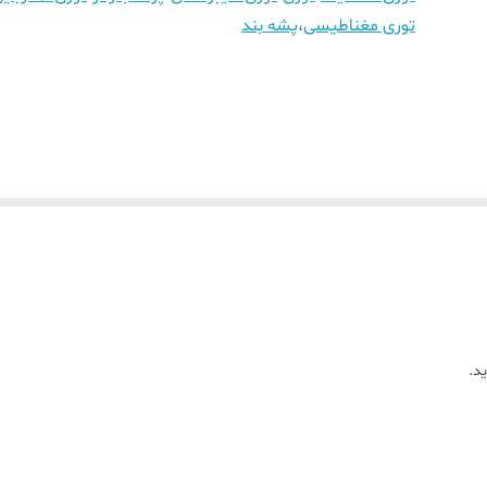
توری مغناطیسی
،
پشه بند
د.