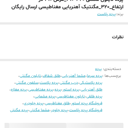
ارتفاع_320_مگنتیک آهنربایی مغناطیسی ارسال رایگان
برند:
پرده پلاست
نظرات
دسته‌بندی
:
پرده
برچسب‌ها :
پرده سرما
،
مشما آهنربایی
،
طلق شفاف
،
نایلون مگنتی
،
پرده پلاستیکی
،
درب مگنتی
،
پرده پلاست
،
سلفون مگنتی
،
طلق آهنربایی
،
پرده استور
،
پرده
،
پرده مغناطیسی
،
پرده مغازه
،
پرده طلقی
،
نایلون مغناطیسی
،
پرده مشمایی
،
فروشگاه پرده استور
،
طلق مغناطیسی
،
پرده جلودری
،
فروشگاه پرده پلاست
،
پرده جلودر
،
مشما مگنتی
،
پرده مگنتی