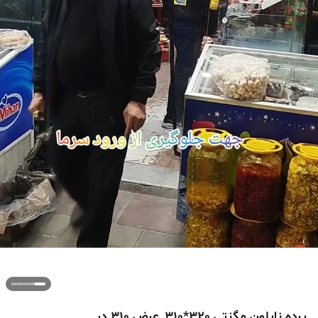
پرده نایلون مگنتی 320*310_عرض 310 در