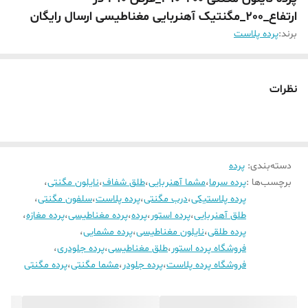
ارتفاع_200_مگنتیک آهنربایی مغناطیسی ارسال رایگان
برند:
پرده پلاست
نظرات
دسته‌بندی
:
پرده
برچسب‌ها :
پرده سرما
،
مشما آهنربایی
،
طلق شفاف
،
نایلون مگنتی
،
پرده پلاستیکی
،
درب مگنتی
،
پرده پلاست
،
سلفون مگنتی
،
طلق آهنربایی
،
پرده استور
،
پرده
،
پرده مغناطیسی
،
پرده مغازه
،
پرده طلقی
،
نایلون مغناطیسی
،
پرده مشمایی
،
فروشگاه پرده استور
،
طلق مغناطیسی
،
پرده جلودری
،
فروشگاه پرده پلاست
،
پرده جلودر
،
مشما مگنتی
،
پرده مگنتی