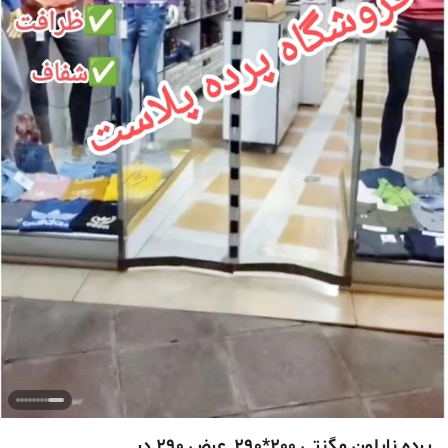
پرده نایلون مگنتی 200*290_عرض 290 در