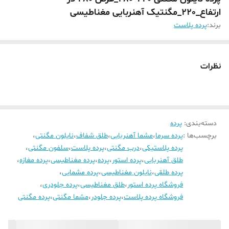
ارتفاع_220_مگنتیک آهنربایی مغناطیسی
برند:
پرده پلاست
نظرات
دسته‌بندی
:
پرده
برچسب‌ها :
پرده سرما
،
مشما آهنربایی
،
طلق شفاف
،
نایلون مگنتی
،
پرده پلاستیکی
،
درب مگنتی
،
پرده پلاست
،
سلفون مگنتی
،
طلق آهنربایی
،
پرده استور
،
پرده
،
پرده مغناطیسی
،
پرده مغازه
،
پرده طلقی
،
نایلون مغناطیسی
،
پرده مشمایی
،
فروشگاه پرده استور
،
طلق مغناطیسی
،
پرده جلودری
،
فروشگاه پرده پلاست
،
پرده جلودر
،
مشما مگنتی
،
پرده مگنتی