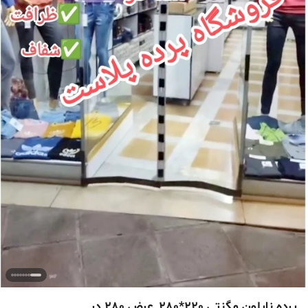
پرده نایلون مگنتی 220*280_عرض 280 در