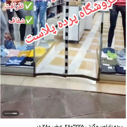
پرده نایلون مگنتی 225*280_عرض 280 در