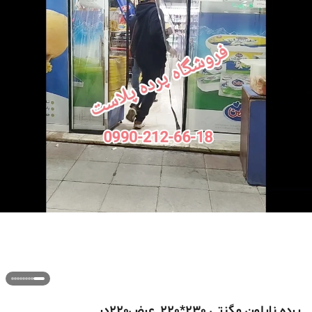
پرده نایلون مگنتی 230*220_عرض220در