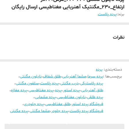
ارتفاع_230_مگنتیک آهنربایی مغناطیسی ارسال رایگان
برند:
پرده پلاست
نظرات
دسته‌بندی
:
پرده
برچسب‌ها :
پرده سرما
،
مشما آهنربایی
،
طلق شفاف
،
نایلون مگنتی
،
پرده پلاستیکی
،
درب مگنتی
،
پرده پلاست
،
سلفون مگنتی
،
طلق آهنربایی
،
پرده استور
،
پرده
،
پرده مغناطیسی
،
پرده مغازه
،
پرده طلقی
،
نایلون مغناطیسی
،
پرده مشمایی
،
فروشگاه پرده استور
،
طلق مغناطیسی
،
پرده جلودری
،
فروشگاه پرده پلاست
،
پرده جلودر
،
مشما مگنتی
،
پرده مگنتی