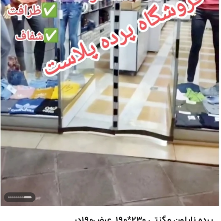
پرده نایلون مگنتی 230*190_عرض190در