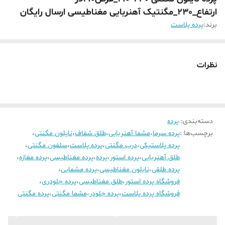
ارتفاع_230_مگنتیک آهنربایی مغناطیسی ارسال رایگان
برند:
پرده پلاست
نظرات
دسته‌بندی
:
پرده
برچسب‌ها :
پرده سرما
،
مشما آهنربایی
،
طلق شفاف
،
نایلون مگنتی
،
پرده پلاستیکی
،
درب مگنتی
،
پرده پلاست
،
سلفون مگنتی
،
طلق آهنربایی
،
پرده استور
،
پرده
،
پرده مغناطیسی
،
پرده مغازه
،
پرده طلقی
،
نایلون مغناطیسی
،
پرده مشمایی
،
فروشگاه پرده استور
،
طلق مغناطیسی
،
پرده جلودری
،
فروشگاه پرده پلاست
،
پرده جلودر
،
مشما مگنتی
،
پرده مگنتی