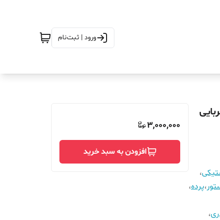
ورود | ثبت‌نام
مگنتیک آهنربایی
3,000,000
افزودن به سبد خرید
ستیکی
،
تور
،
پرده
،
ری
،