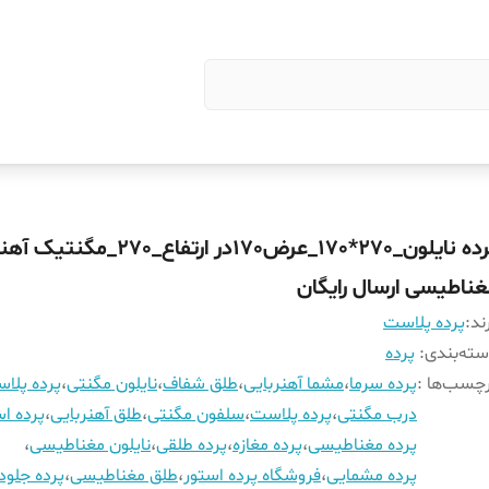
پرده نایلون_270*170_عرض170در ارتفاع_270_
غناطیسی ارسال رایگان
ند:
پرده پلاست
ته‌بندی
:
پرده
چسب‌ها :
پرده سرما
،
مشما آهنربایی
،
طلق شفاف
،
نایلون مگنتی
،
پرده پلا
درب مگنتی
،
پرده پلاست
،
سلفون مگنتی
،
طلق آهنربایی
،
پرده اس
پرده مغناطیسی
،
پرده مغازه
،
پرده طلقی
،
نایلون مغناطیسی
،
پرده مشمایی
،
فروشگاه پرده استور
،
طلق مغناطیسی
،
پرده جلود