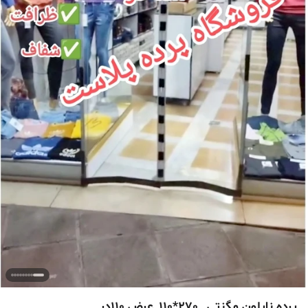
پرده نایلون مگنتی _270*110_عرض 110در