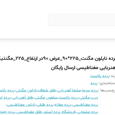
پرده نایلون مگنت_225*90_عرض 90در ارتفاع_
هنربایی مغناطیسی ارسال رایگان
ند:
پرده پلاست
ته‌بندی
:
پرده
چسب‌ها :
پرده سرما
،
مشما آهنربایی
،
طلق شفاف
،
نایلون مگنتی
،
پرده پلا
درب مگنتی
،
پرده پلاست
،
سلفون مگنتی
،
طلق آهنربایی
،
پرده اس
پرده مغناطیسی
،
پرده مغازه
،
پرده طلقی
،
نایلون مغناطیسی
،
پرده مشمایی
،
فروشگاه پرده استور
،
طلق مغناطیسی
،
پرده جلود