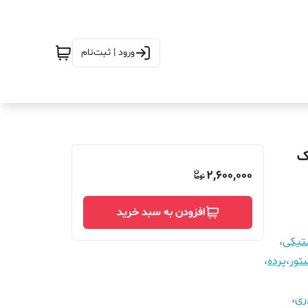
ورود | ثبت‌نام
225_مگنتیک
2,600,000
افزودن به سبد خرید
ستیکی
،
تور
،
پرده
،
ری
،