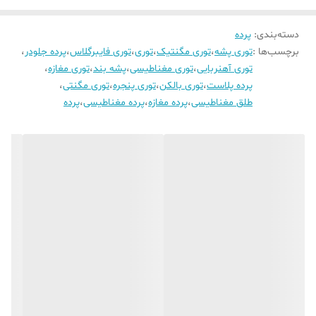
دسته‌بندی
:
پرده
برچسب‌ها :
توری پشه
،
توری مگنتیک
،
توری
،
توری فایبرگلاس
،
پرده جلودر
،
توری آهنربایی
،
توری مغناطیسی
،
پشه بند
،
توری مغازه
،
پرده پلاست
،
توری بالکن
،
توری پنجره
،
توری مگنتی
،
طلق مغناطیسی
،
پرده مغازه
،
پرده مغناطیسی
،
پرده