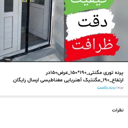
پرده توری مگنتی_190*150_عرض150در
ارتفاع_190_مگنتیک آهنربایی مغناطیسی ارسال رایگان
برند:
پرده پلاست
نظرات