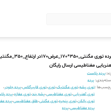
پرده توری مگنتی_350*170_عرض170در ارتفا
هنربایی مغناطیسی ارسال رایگان
ند:
پرده پلاست
ته‌بندی
:
پرده
چسب‌ها :
توری پشه
،
توری مگنتیک
،
توری
،
توری فایبرگلاس
،
پرده جلودر
،
توری آهنربایی
،
توری مغناطیسی
،
پشه بند
،
توری مغازه
،
پرده پل
توری بالکن
،
توری پنجره
،
توری مگنتی
،
طلق مغناطیسی
،
پرده مغا
پرده مغناطیسی
،
پرده