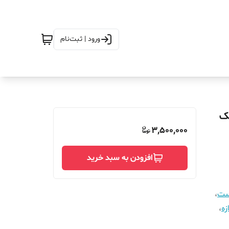
ورود | ثبت‌نام
ع_350_مگنتیک
3,500,000
افزودن به سبد خرید
است
،
زه
،