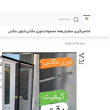
خانه
پیگیری سفارش
همه محصولات
توری مگنتی
نایلون مگنتی
پرده پلاست
/
پرده
آ
بر
دس
بر